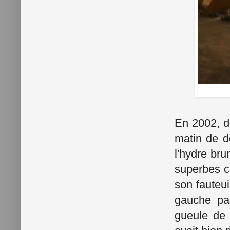
En 2002, dé
matin de d
l'hydre bru
superbes c
son fauteui
gauche pas
gueule de 