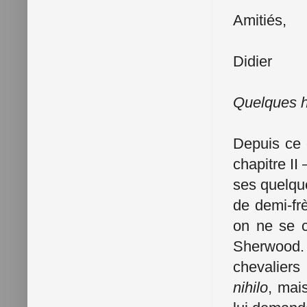
Amitiés,
Didier
Quelques he
Depuis ce c
chapitre II
ses quelqu
de demi-frè
on ne se c
Sherwood.
chevaliers
nihilo
, mai