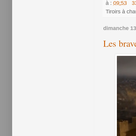
à :
09:53
3
Tiroirs à ch
dimanche 13
Les brav