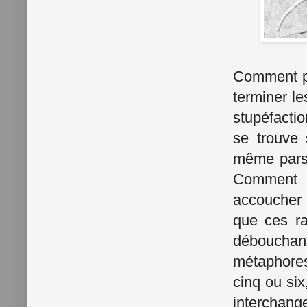
Comment p
terminer l
stupéfactio
se trouve 
même parse
Comment l'
accoucher
que ces ra
débouchant
métaphores
cinq ou six
interchang