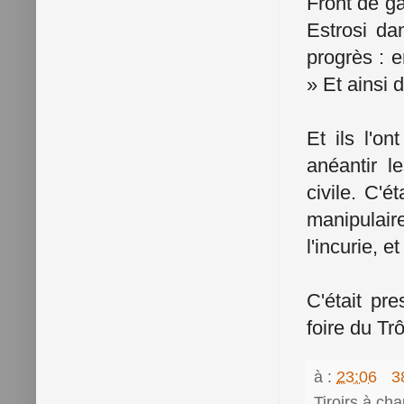
Front de g
Estrosi da
progrès : 
» Et ainsi d
Et ils l'on
anéantir l
civile. C'é
manipulair
l'incurie, 
C'était pr
foire du Tr
à :
23:06
3
Tiroirs à ch