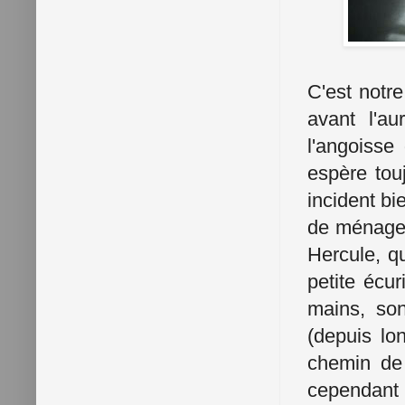
C'est notre
avant l'au
l'angoisse
espère tou
incident bi
de ménage 
Hercule, q
petite écur
mains, son
(depuis lo
chemin de 
cependant 