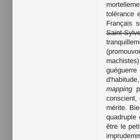
mortellemen
tolérance 
Français s
Saint-Sylve
tranquill
(promouvo
machistes)
guéguerre
d'habitude
mapping
po
conscient, 
mérite. Bi
quadruple 
être le pe
imprudemm