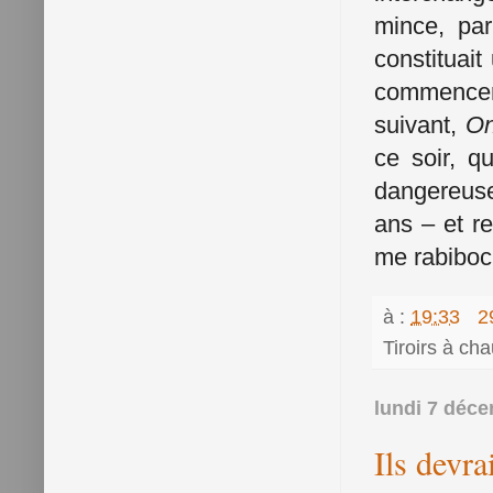
mince, par
constituai
commencer 
suivant,
On
ce soir, q
dangereu
ans – et re
me rabiboc
à :
19:33
2
Tiroirs à ch
lundi 7 déc
Ils devra