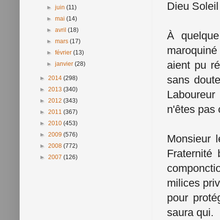
Dieu Soleil
►
juin
(11)
►
mai
(14)
►
avril
(18)
À quelque
►
mars
(17)
maroquiné 
►
février
(13)
aient pu r
►
janvier
(28)
sans doute
►
2014
(298)
►
2013
(340)
Laboureur 
►
2012
(343)
n'êtes pas 
►
2011
(367)
►
2010
(453)
►
2009
(576)
Monsieur le
►
2008
(772)
Fraternité
►
2007
(126)
componction
milices pri
pour prot
saura qui.