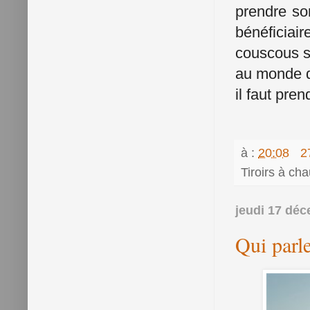
prendre son
bénéficiair
couscous sa
au monde qu
il faut pre
à :
20:08
2
Tiroirs à ch
jeudi 17 dé
Qui parle