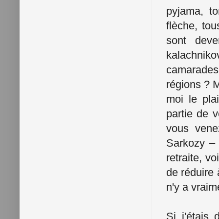
pyjama, to
flèche, tou
sont deve
kalachnikov
camarades
régions ? M
moi le pla
partie de 
vous venez
Sarkozy – 
retraite, v
de réduire 
n'y a vraim
Si j'étais 