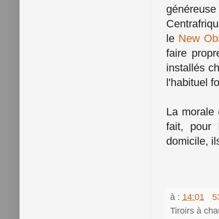
généreuse
Centrafriq
le
New Obs
faire prop
installés c
l'habituel 
La morale d
fait, pou
domicile, il
à :
14:01
5
Tiroirs à ch