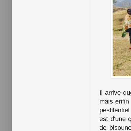
Il arrive q
mais enfin 
pestilentie
est d'une q
de bisouno