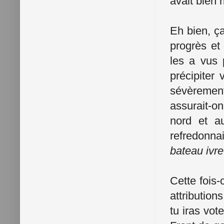
avait bien 
Eh bien, ça
progrès et
les a vus 
précipiter 
sévèrement
assurait-o
nord et a
refredonna
bateau
ivre
Cette fois-c
attribution
tu iras vo