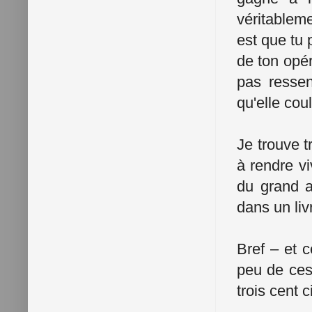
véritablem
est que tu 
de ton opér
pas ressen
qu'elle cou
Je trouve t
à rendre v
du grand ar
dans un liv
Bref – et c
peu de ces
trois cent 