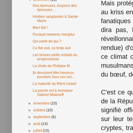
Mais proté
Des épreuves, toujours des
épreuves…
au kriss en
Hosties sanglantes à Sainte-
fanatiques
Marie
Bien fait !
dira pas, 
Fluctuat neeeeec mergitur
réveillonn
Qui parle de qui ?
rendue) d'o
Ce fier exil, ce triste exil
Les braves petits soldats du
ce climat 
progressisme
musulmans 
La chute de Philippe M.
Ils devraient être heureux,
du bœuf, de
pourtant, tous ces soc...
La maturité de Rémi Usseil
La parole est à monsieur
C'est ce qu
Gabriel Matzneff
de la Répub
►
novembre
(10)
signifié of
►
octobre
(10)
►
septembre
(6)
sur leur t
►
août
(14)
cryptes, tr
►
juillet
(15)