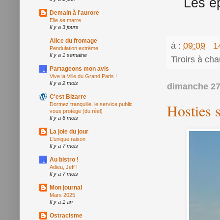
Les é
Demain à l'aurore
Elle se marre
Il y a 3 jours
Alice du fromage
à :
09:09
1
Pendulation extrême
Il y a 1 semaine
Tiroirs à ch
Partageons mon avis
Vive la Ville du Grand Paris !
Il y a 2 mois
dimanche 27
C'est Bizarre
Hosties 
Dormez tranquille, le service public
vous protège (du réel)
Il y a 6 mois
La joie du jour
L'unique raison
Il y a 7 mois
Au bistro !
Adieu, Jeff !
Il y a 7 mois
Mon journal
Mars 2025
Il y a 1 an
Ostracisme