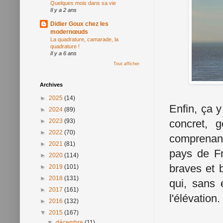
Quelques mois dans sa vie
Il y a 2 ans
Didier Goux chez les
modernœuds
La quadrature, camarade, la
quadrature !
Il y a 6 ans
Tout afficher
Archives
►
2025
(14)
Enfin, ça y
►
2024
(89)
►
2023
(93)
concret, g
►
2022
(70)
comprenant
►
2021
(81)
pays de Fr
►
2020
(114)
braves et 
►
2019
(101)
►
2018
(131)
qui, sans 
►
2017
(161)
l'élévation.
►
2016
(132)
▼
2015
(167)
▼
décembre
(11)