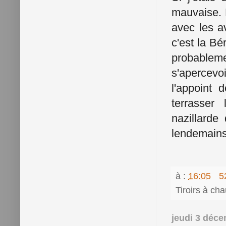
mauvaise. 
avec les a
c'est la Bé
probablem
s'apercevo
l'appoint 
terrasser 
nazillard
lendemains 
à :
16:05
5
Tiroirs à ch
jeudi 3 déc